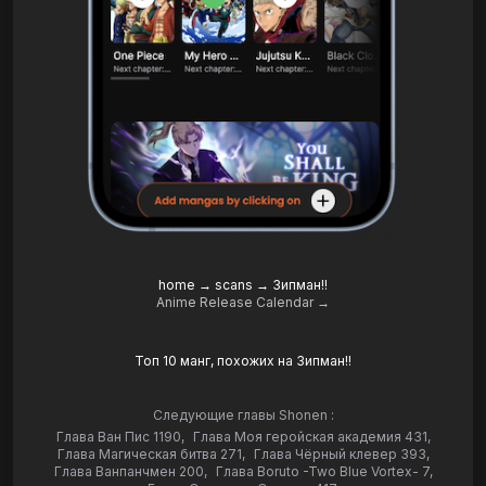
home
→
scans
→
Зипман!!
Anime Release Calendar →
Топ 10 манг, похожих на Зипман!!
Следующие главы Shonen :
Глава Ван Пис 1190
,
Глава Моя геройская академия 431
,
Глава Магическая битва 271
,
Глава Чёрный клевер 393
,
Глава Ванпанчмен 200
,
Глава Boruto -Two Blue Vortex- 7
,