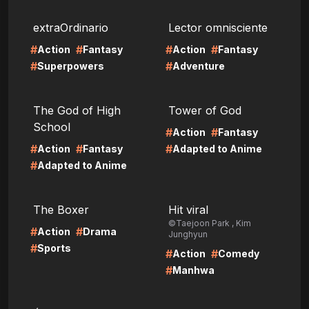
LIRE
LIRE
extraOrdinario
Lector omnisciente
#
#
#
#
Action
Fantasy
Action
Fantasy
#
#
Superpowers
Adventure
LIRE
LIRE
The God of High
Tower of God
School
#
#
Action
Fantasy
#
#
#
Action
Fantasy
Adapted to Anime
#
Adapted to Anime
LIRE
LIRE
The Boxer
Hit viral
©Taejoon Park , Kim
#
#
Action
Drama
Junghyun
#
Sports
#
#
Action
Comedy
#
Manhwa
LIRE
LIRE