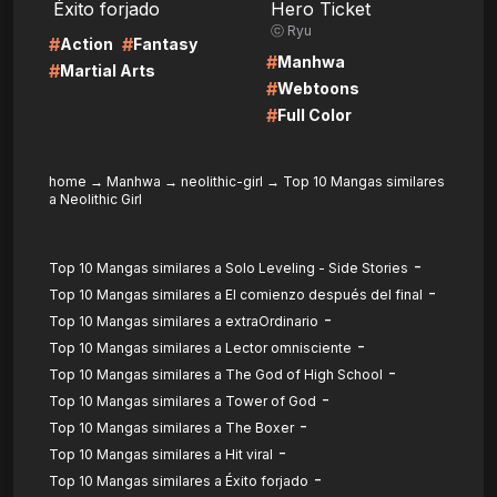
Éxito forjado
Hero Ticket
ⓒ Ryu
#
#
Action
Fantasy
#
Manhwa
#
Martial Arts
#
Webtoons
#
Full Color
home
→
Manhwa
→
neolithic-girl
→
Top 10 Mangas similares
a Neolithic Girl
-
Top 10 Mangas similares a Solo Leveling - Side Stories
-
Top 10 Mangas similares a El comienzo después del final
-
Top 10 Mangas similares a extraOrdinario
-
Top 10 Mangas similares a Lector omnisciente
-
Top 10 Mangas similares a The God of High School
-
Top 10 Mangas similares a Tower of God
-
Top 10 Mangas similares a The Boxer
-
Top 10 Mangas similares a Hit viral
-
Top 10 Mangas similares a Éxito forjado