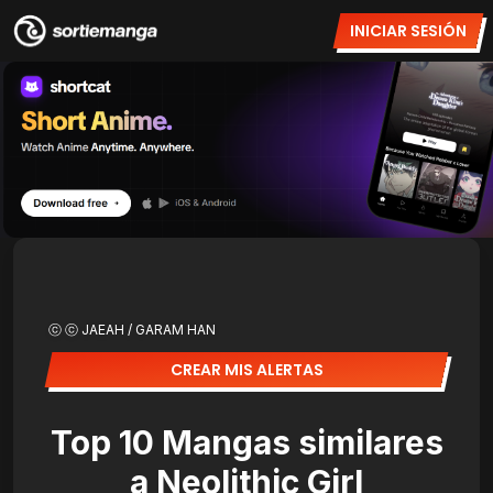
INICIAR SESIÓN
ⓒ ⓒ JAEAH / GARAM HAN
CREAR MIS ALERTAS
Top 10 Mangas similares
a Neolithic Girl