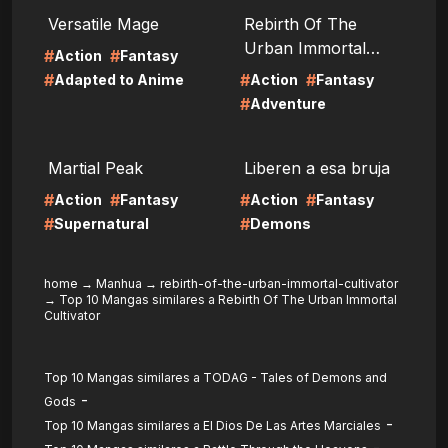
LIRE
LIRE
Versatile Mage
Rebirth Of The
Urban Immortal
#
#
Action
Fantasy
Cultivator
#
#
#
Adapted to Anime
Action
Fantasy
#
Adventure
LIRE
LIRE
Martial Peak
Liberen a esa bruja
#
#
#
#
Action
Fantasy
Action
Fantasy
#
#
Supernatural
Demons
home
→
Manhua
→
rebirth-of-the-urban-immortal-cultivator
→
Top 10 Mangas similares a Rebirth Of The Urban Immortal
Cultivator
Top 10 Mangas similares a TODAG - Tales of Demons and
-
Gods
-
Top 10 Mangas similares a El Dios De Las Artes Marciales