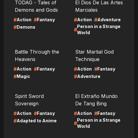
TODAG - Tales of
El Dios De Las Artes
Demons and Gods
Marciales
#
#
#
#
Action
Fantasy
Action
Adventure
Person in a Strange
#
Demons
#
World
LIRE
LIRE
Battle Through the
Star Martial God
Heavens
Technique
#
#
#
#
Action
Fantasy
Action
Fantasy
#
#
Magic
Adventure
LIRE
LIRE
Spirit Sword
El Extraño Mundo
Sovereign
De Tang Bing
#
#
#
#
Action
Fantasy
Action
Fantasy
Person in a Strange
#
Adapted to Anime
#
World