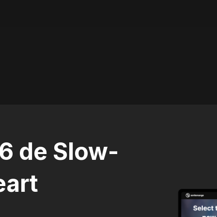
56 de Slow-
eart