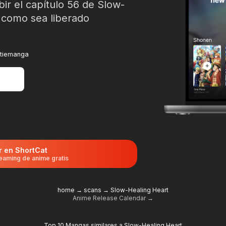
bir el capítulo 56 de Slow-
 como sea liberado
rtiemanga
r en ShortCat
eaming de anime gratis
home
→
scans
→
Slow-Healing Heart
Anime Release Calendar →
Top 10 Mangas similares a Slow-Healing Heart