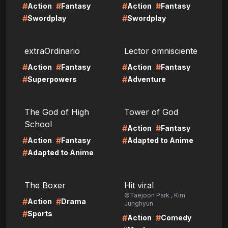
#
#
#
#
Action
Fantasy
Action
Fantasy
#
#
Swordplay
Swordplay
LIRE
LIRE
extraOrdinario
Lector omnisciente
#
#
#
#
Action
Fantasy
Action
Fantasy
#
#
Superpowers
Adventure
LIRE
LIRE
The God of High
Tower of God
School
#
#
Action
Fantasy
#
#
#
Action
Fantasy
Adapted to Anime
#
Adapted to Anime
LIRE
LIRE
The Boxer
Hit viral
©Taejoon Park , Kim
#
#
Action
Drama
Junghyun
#
Sports
#
#
Action
Comedy