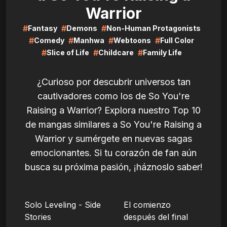
Warrior
#
#
#
Fantasy
Demons
Non-Human Protagonists
#
#
#
#
Comedy
Manhwa
Webtoons
Full Color
#
#
#
Slice of Life
Childcare
Family Life
¿Curioso por descubrir universos tan
cautivadores como los de So You're
Raising a Warrior? Explora nuestro Top 10
de mangas similares a So You're Raising a
Warrior y sumérgete en nuevas sagas
emocionantes. Si tu corazón de fan aún
busca su próxima pasión, ¡háznoslo saber!
LIRE
LIRE
Solo Leveling - Side
El comienzo
Stories
después del final