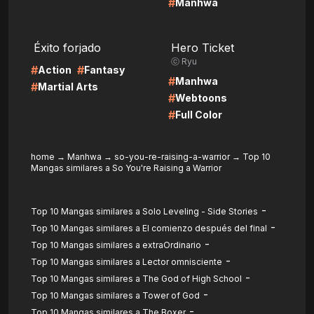
#
Manhwa
LIRE
LIRE
Éxito forjado
Hero Ticket
ⓒ Ryu
#
#
Action
Fantasy
#
Manhwa
#
Martial Arts
#
Webtoons
#
Full Color
home
→
Manhwa
→
so-you-re-raising-a-warrior
→
Top 10
Mangas similares a So You're Raising a Warrior
-
Top 10 Mangas similares a Solo Leveling - Side Stories
-
Top 10 Mangas similares a El comienzo después del final
-
Top 10 Mangas similares a extraOrdinario
-
Top 10 Mangas similares a Lector omnisciente
-
Top 10 Mangas similares a The God of High School
-
Top 10 Mangas similares a Tower of God
-
Top 10 Mangas similares a The Boxer