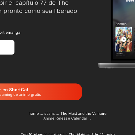
bir el capítulo 77 de The
n pronto como sea liberado
Sortiemanga
r en ShortCat
eaming de anime gratis
home
→
scans
→
The Maid and the Vampire
Anime Release Calendar →
Top 10 Mangas similares a The Maid and the Vampire