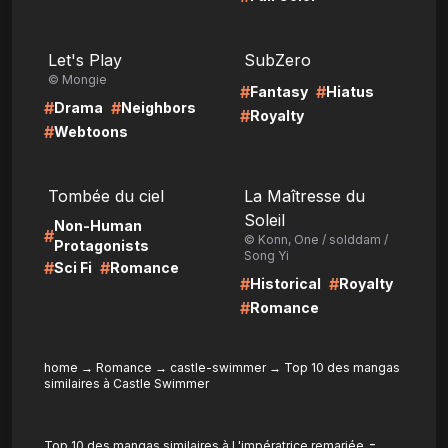
LIRE
LIRE
Let's Play
SubZero
© Mongie
#
#
Fantasy
Hiatus
#
#
Drama
Neighbors
#
Royalty
#
Webtoons
LIRE
LIRE
Tombée du ciel
La Maîtresse du
Soleil
Non-Human
#
© Konn, One / solddam /
Protagonists
Song Yi
#
#
Sci Fi
Romance
#
#
Historical
Royalty
#
Romance
home
→
Romance
→
castle-swimmer
→
Top 10 des mangas
similaires à Castle Swimmer
-
Top 10 des mangas similaires à L'impératrice remariée