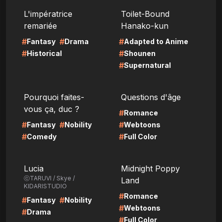
LIRE
LIRE
L'impératrice
Toilet-Bound
remariée
Hanako-kun
#
#
#
Fantasy
Drama
Adapted to Anime
#
#
Historical
Shounen
#
Supernatural
LIRE
LIRE
Pourquoi faites-
Questions d'âge
vous ça, duc ?
#
Romance
#
#
#
Fantasy
Nobility
Webtoons
#
#
Comedy
Full Color
LIRE
LIRE
Lucia
Midnight Poppy
ⓒTARUVI / Skye /
Land
KIDARISTUDIO
#
Romance
#
#
Fantasy
Nobility
#
Webtoons
#
Drama
#
Full Color