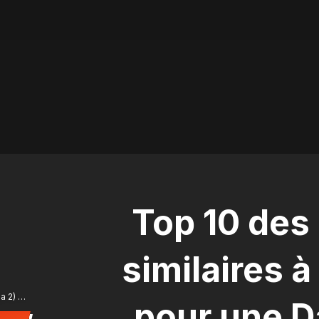
Top 10 de
similaires à
ⓒ © 2020 Bibi (manhwaga 2) / Gureumbit, Kakao
pour une 