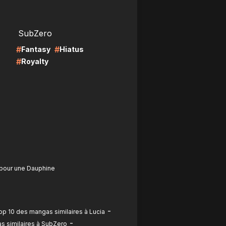
LIRE
SubZero
#
#
Fantasy
Hiatus
#
Royalty
 pour une Dauphine
-
op 10 des mangas similaires à Lucia
-
s similaires à SubZero