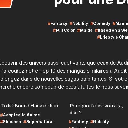
#
#
#
#
Fantasy
Nobility
Comedy
Manh
#
#
#
Full Color
Maids
Based on a We
#
Lifestyle Ch
écouvrir des univers aussi captivants que ceux de Audi
Parcourez notre Top 10 des mangas similaires à Audit
plongez dans de nouvelles sagas palpitantes. Si votr
herche encore son coup de cœur, faites-le nous savoir
RE
LIRE
Toilet-Bound Hanako-kun
Pourquoi faites-vous ça,
duc ?
#
Adapted to Anime
#
#
#
#
Shounen
Supernatural
Fantasy
Nobility