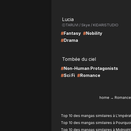
LIRE
LI
Lucia
ⓒTARUVI / Skye / KIDARISTUDIO
#
#
Fantasy
Nobility
#
Drama
LIRE
LI
Tombée du ciel
#
Non-Human Protagonists
#
#
Sci Fi
Romance
home
→
Romance
Top 10 des mangas similaires à L'impéra
Top 10 des mangas similaires à Pourquoi
Top 10 des mangas similaires à Midnigh