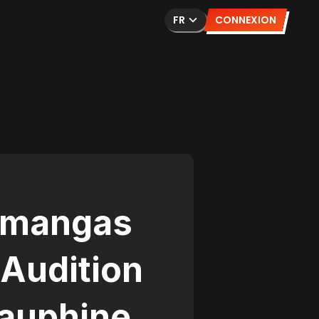
FR
CONNEXION
s mangas
 Audition
Dauphine