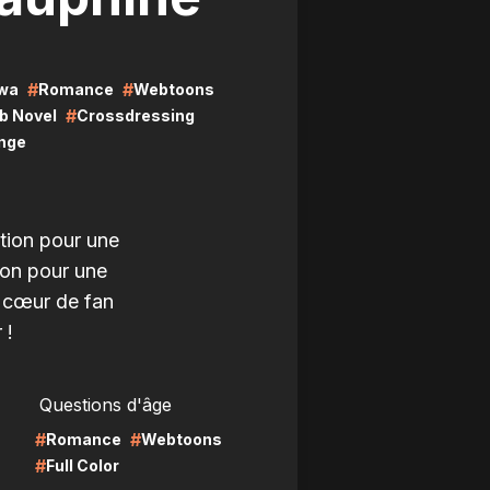
#
#
wa
Romance
Webtoons
#
b Novel
Crossdressing
ange
tion pour une
ion pour une
e cœur de fan
 !
LIRE
Questions d'âge
#
#
Romance
Webtoons
#
Full Color