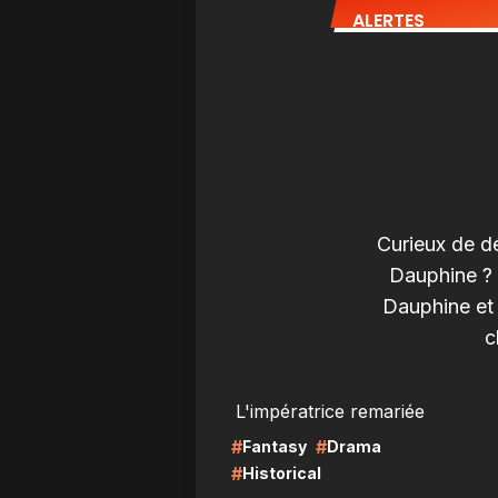
ALERTES
Curieux de d
Dauphine ? 
Dauphine et 
c
LIRE
LI
L'impératrice remariée
#
#
Fantasy
Drama
#
Historical