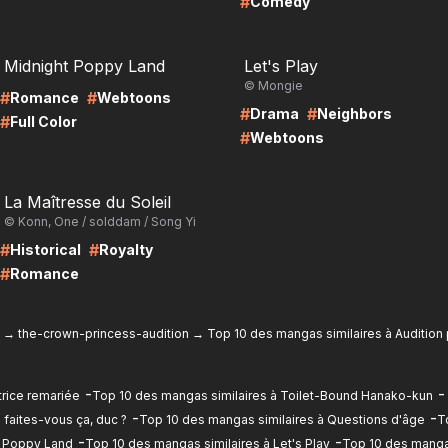
#
Comedy
RE
LIRE
Midnight Poppy Land
Let's Play
© Mongie
#
#
Romance
Webtoons
#
#
Drama
Neighbors
#
Full Color
#
Webtoons
RE
La Maîtresse du Soleil
© Konn, One / solddam / Song Yi
#
#
Historical
Royalty
#
Romance
→
the-crown-princess-audition
→
Top 10 des mangas similaires à Audition
-
-
trice remariée
Top 10 des mangas similaires à Toilet-Bound Hanako-kun
-
-
 faites-vous ça, duc ?
Top 10 des mangas similaires à Questions d'âge
T
-
-
t Poppy Land
Top 10 des mangas similaires à Let's Play
Top 10 des manga