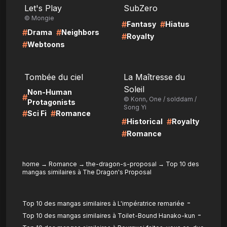
Let's Play
SubZero
© Mongie
#
#
Fantasy
Hiatus
#
#
Drama
Neighbors
#
Royalty
#
Webtoons
LIRE
LIRE
Tombée du ciel
La Maîtresse du
Soleil
Non-Human
#
© Konn, One / solddam /
Protagonists
Song Yi
#
#
Sci Fi
Romance
#
#
Historical
Royalty
#
Romance
home
→
Romance
→
the-dragon-s-proposal
→
Top 10 des
mangas similaires à The Dragon's Proposal
-
Top 10 des mangas similaires à L'impératrice remariée
-
Top 10 des mangas similaires à Toilet-Bound Hanako-kun