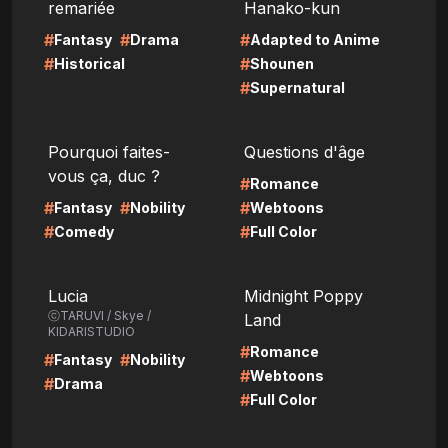
remariée
Hanako-kun
#
#
#
Fantasy
Drama
Adapted to Anime
#
#
Historical
Shounen
#
Supernatural
LIRE
LIRE
Pourquoi faites-
Questions d'âge
vous ça, duc ?
#
Romance
#
#
#
Fantasy
Nobility
Webtoons
#
#
Comedy
Full Color
LIRE
LIRE
Lucia
Midnight Poppy
ⓒTARUVI / Skye /
Land
KIDARISTUDIO
#
Romance
#
#
Fantasy
Nobility
#
Webtoons
#
Drama
#
Full Color
LIRE
LIRE