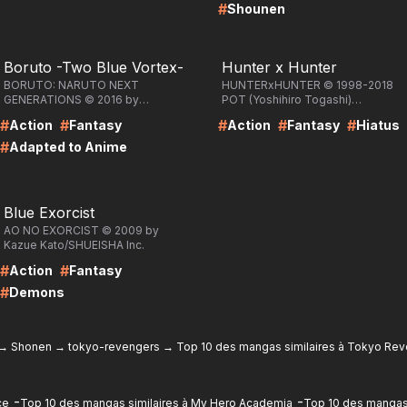
#
Shounen
RE
LIRE
Boruto -Two Blue Vortex-
Hunter x Hunter
BORUTO: NARUTO NEXT
HUNTERxHUNTER © 1998-2018
GENERATIONS © 2016 by
POT (Yoshihiro Togashi)
Masashi Kishimoto, Ukyo
/SHUEISHA Inc.
#
#
#
#
#
Action
Fantasy
Action
Fantasy
Hiatus
Kodachi, Mikio
Ikemoto/SHUEISHA Inc.
#
Adapted to Anime
RE
Blue Exorcist
AO NO EXORCIST © 2009 by
Kazue Kato/SHUEISHA Inc.
#
#
Action
Fantasy
#
Demons
→
Shonen
→
tokyo-revengers
→
Top 10 des mangas similaires à Tokyo Re
-
-
ce
Top 10 des mangas similaires à My Hero Academia
Top 10 des mangas 