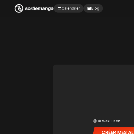
Calendrier
Blog
ⓒ © Wakui Ken
CRÉER MES AL