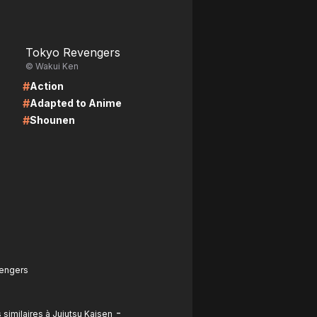
LIRE
Tokyo Revengers
© Wakui Ken
#
Action
#
Adapted to Anime
#
Shounen
vengers
-
similaires à Jujutsu Kaisen