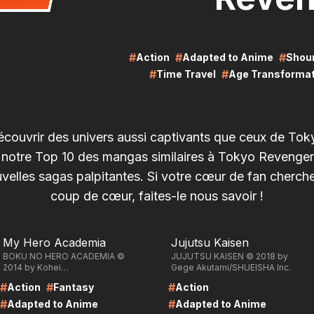
#
#
#
Action
Adapted to Anime
Shou
#
#
Time Travel
Age Transformat
écouvrir des univers aussi captivants que ceux de To
 notre Top 10 des mangas similaires à Tokyo Revenger
velles sagas palpitantes. Si votre cœur de fan cherch
coup de cœur, faites-le nous savoir !
RE
LIRE
My Hero Academia
Jujutsu Kaisen
BOKU NO HERO ACADEMIA ©
JUJUTSU KAISEN © 2018 by
2014 by Kohei
Gege Akutami/SHUEISHA Inc.
Horikoshi/SHUEISHA Inc.
#
#
#
Action
Fantasy
Action
#
#
Adapted to Anime
Adapted to Anime