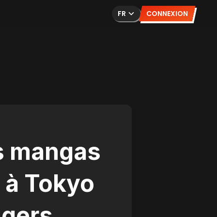
FR
CONNEXION
s mangas
s à Tokyo
gers