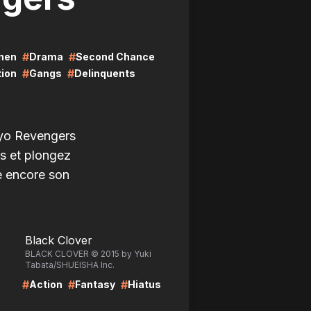
#
#
nen
Drama
Second Chance
#
#
ion
Gangs
Delinquents
kyo Revengers
s et plongez
e encore son
LIRE
Black Clover
BLACK CLOVER © 2015 by Yuki
Tabata/SHUEISHA Inc.
#
#
#
Action
Fantasy
Hiatus