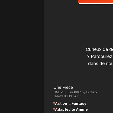
Curieux de d
? Parcourez
dans de nou
LIRE
LI
One Piece
ONE PIECE © 1997 by Eiichiro
Oda/SHUEISHA Inc.
#
#
Action
Fantasy
#
Adapted to Anime