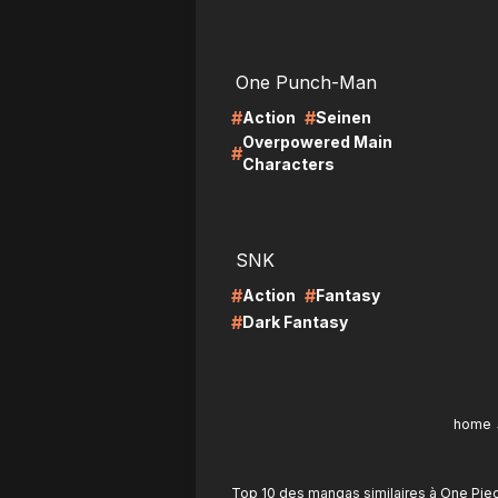
LIRE
LI
One Punch-Man
#
#
Action
Seinen
Overpowered Main
#
Characters
LIRE
LI
SNK
#
#
Action
Fantasy
#
Dark Fantasy
home
Top 10 des mangas similaires à One Pie