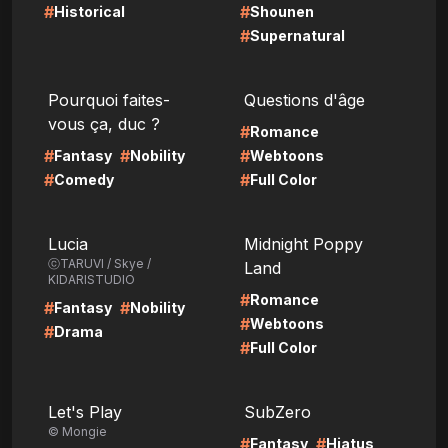
#
#
Historical
Shounen
#
Supernatural
LIRE
LIRE
Pourquoi faites-
Questions d'âge
vous ça, duc ?
#
Romance
#
#
#
Fantasy
Nobility
Webtoons
#
#
Comedy
Full Color
LIRE
LIRE
Lucia
Midnight Poppy
ⓒTARUVI / Skye /
Land
KIDARISTUDIO
#
Romance
#
#
Fantasy
Nobility
#
Webtoons
#
Drama
#
Full Color
LIRE
LIRE
Let's Play
SubZero
© Mongie
#
#
Fantasy
Hiatus