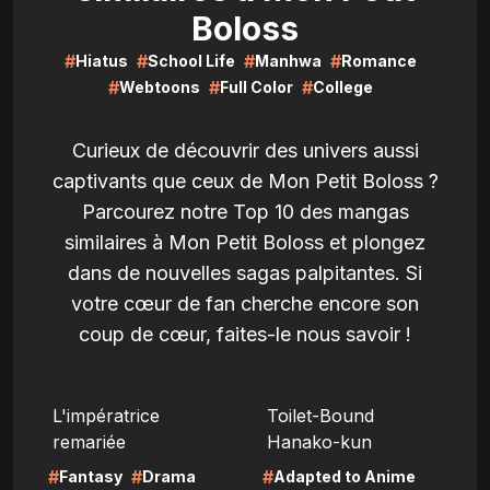
Boloss
#
#
#
#
Hiatus
School Life
Manhwa
Romance
#
#
#
Webtoons
Full Color
College
Curieux de découvrir des univers aussi
captivants que ceux de Mon Petit Boloss ?
Parcourez notre Top 10 des mangas
similaires à Mon Petit Boloss et plongez
dans de nouvelles sagas palpitantes. Si
votre cœur de fan cherche encore son
coup de cœur, faites-le nous savoir !
LIRE
LIRE
L'impératrice
Toilet-Bound
remariée
Hanako-kun
#
#
#
Fantasy
Drama
Adapted to Anime