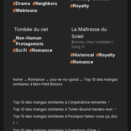
#
#
Drama
Neighbors
#
Royalty
#
Webtoons
LIRE
LIRE
Tombée du ciel
La Maîtresse du
Soleil
Non-Human
#
© Konn, One / solddam /
Protagonists
Song Yi
#
#
Sci Fi
Romance
#
#
Historical
Royalty
#
Romance
home
→
Romance
→
you-re-no-good
→
Top 10 des mangas
similaires à Mon Petit Boloss
-
Top 10 des mangas similaires à L'impératrice remariée
-
Top 10 des mangas similaires à Toilet-Bound Hanako-kun
Top 10 des mangas similaires à Pourquoi faites-vous ça, duc
-
?
-
Top 10 des mangas similaires à Questions d'âge