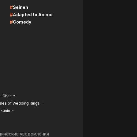
#
Seinen
#
Adapted to Anime
#
Comedy
-
o-Chan
-
ales of Wedding Rings
-
okunin
ические уведомления