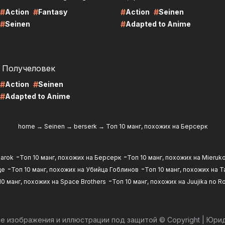
#
#
#
#
Action
Fantasy
Action
Seinen
#
#
Seinen
Adapted to Anime
RE
Получеловек
#
#
Action
Seinen
#
Adapted to Anime
home
→
Seinen
→
berserk
→
Топ 10 манг, похожих на Берсерк
-
-
narok
Топ 10 манг, похожих на Берсерк
Топ 10 манг, похожих на Mieruk
-
-
де
Топ 10 манг, похожих на Убийца Гоблинов
Топ 10 манг, похожих на T
-
10 манг, похожих на Space Brothers
Топ 10 манг, похожих на Juujika no R
е изображения и иллюстрации под защитой © Copyright
|
Юрид