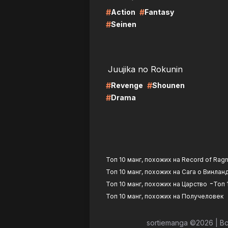
#
#
Action
Fantasy
#
Seinen
LIRE
LI
Juujika no Rokunin
#
#
Revenge
Shounen
#
Drama
Топ 10 манг, похожих на Record of Rag
Топ 10 манг, похожих на Сага о Винлан
-
Топ 10 манг, похожих на Царство
Топ 
Топ 10 манг, похожих на Получеловек
sortiemanga ©
2026
|
Вс