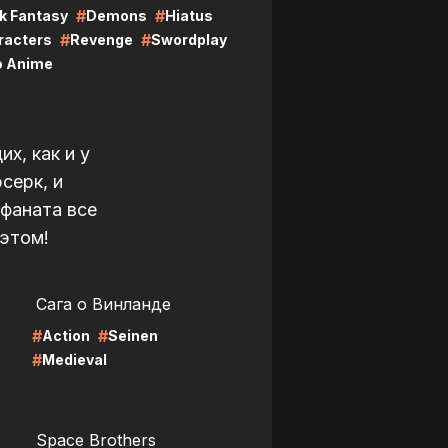
#
#
k Fantasy
Demons
Hiatus
#
#
racters
Revenge
Swordplay
o Anime
х, как и у
серк, и
 фаната все
 этом!
LIRE
Сага о Винланде
#
#
Action
Seinen
#
Medieval
LIRE
Space Brothers