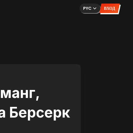
PYC
ВХОД
 манг,
а Берсерк