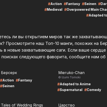
#
#
#
#
Action
Fantasy
Seinen
Dar
#
#
Medieval
Overpowered Main Cha
#
Adapted t
тесь ли вы открытием миров так же захватывающи
к? Просмотрите наш Топ-10 манги, похожих на Бер
ь в новые захватывающие саги. Если ваше сердце
 поисках следующего фаворита, сообщите нам об
RE
LIRE
Берсерк
Mieruko-Chan
© Izumi Tomoki
#
#
Action
Fantasy
#
Adapted to Anime
#
Seinen
#
#
Supernatural
Comedy
RE
LIRE
Tales of Wedding Rings
Царство