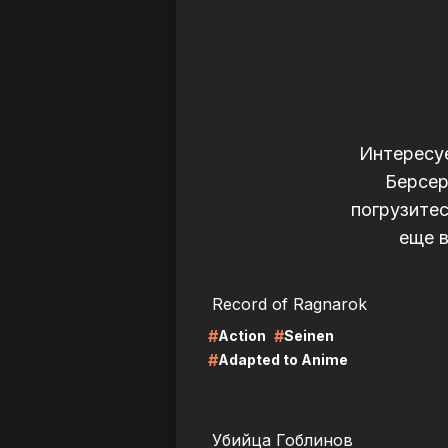
Интересуе
Берсер
погрузитес
еще в
LIRE
LI
Record of Ragnarok
#
#
Action
Seinen
#
Adapted to Anime
LIRE
LI
Убийца Гоблинов