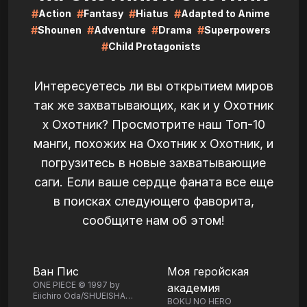
#
#
#
#
Action
Fantasy
Hiatus
Adapted to Anime
#
#
#
#
Shounen
Adventure
Drama
Superpowers
#
Child Protagonists
Интересуетесь ли вы открытием миров
так же захватывающих, как и у Охотник
х Охотник? Просмотрите наш Топ-10
манги, похожих на Охотник х Охотник, и
погрузитесь в новые захватывающие
саги. Если ваше сердце фаната все еще
в поисках следующего фаворита,
сообщите нам об этом!
LIRE
LIRE
Ван Пис
Моя геройская
ONE PIECE © 1997 by
академия
Eiichiro Oda/SHUEISHA
BOKU NO HERO
Inc.