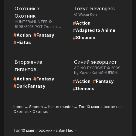
LIRE
LIRE
Охотник х
Tokyo Revengers
© Wakui Ken
Охотник
HUNTERxHUNTER ©
#
Action
1998-2018 POT (Yoshihiro
#
Adapted to Anime
Togashi) /SHUEISHA Inc.
#
#
Action
Fantasy
#
Shounen
#
Hiatus
LIRE
LIRE
Вторжение
Синий экзорцист
AO NO EXORCIST © 2009
гигантов
by Kazue Kato/SHUEISHA
Inc.
#
#
Action
Fantasy
#
#
Action
Fantasy
#
Dark Fantasy
#
Demons
home
→
Shonen
→
hunterxhunter
→
Топ 10 манг, похожих на
Охотник х Охотник
-
Топ 10 манг, похожих на Ван Пис