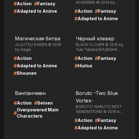
ACADEMIA © 2014 by
#
#
Action
Fantasy
Kohei
#
#
#
Adapted to Anime
Action
Fantasy
Horikoshi/SHUEISHA Inc.
#
Adapted to Anime
LIRE
LIRE
Магическая битва
Чёрный клевер
JUJUTSU KAISEN © 2018
BLACK CLOVER © 2015 by
by Gege
Yuki Tabata/SHUEISHA
Akutami/SHUEISHA Inc.
Inc.
#
#
#
Action
Action
Fantasy
#
#
Adapted to Anime
Hiatus
#
Shounen
LIRE
LIRE
Ванпанчмен
Boruto -Two Blue
Vortex-
#
#
Action
Seinen
BORUTO: NARUTO NEXT
Overpowered Main
GENERATIONS © 2016 by
#
Characters
Masashi Kishimoto, Ukyo
#
#
Action
Fantasy
Kodachi, Mikio
Ikemoto/SHUEISHA Inc.
#
Adapted to Anime