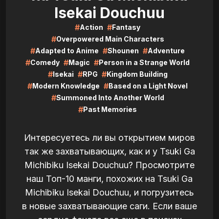
Isekai Douchuu
#
#
Action
Fantasy
#
Overpowered Main Characters
#
#
#
Adapted to Anime
Shounen
Adventure
#
#
#
Comedy
Magic
Person in a Strange World
#
#
#
Isekai
RPG
Kingdom Building
#
#
Modern Knowledge
Based on a Light Novel
#
Summoned Into Another World
#
Past Memories
Интересуетесь ли вы открытием миров
так же захватывающих, как и у Tsuki Ga
Michibiku Isekai Douchuu? Просмотрите
наш Топ-10 манги, похожих на Tsuki Ga
Michibiku Isekai Douchuu, и погрузитесь
в новые захватывающие саги. Если ваше