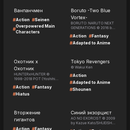
LIRE
LIRE
Ванпанчмен
Boruto -Two Blue
Vortex-
#
#
Action
Seinen
BORUTO: NARUTO NEXT
Overpowered Main
GENERATIONS © 2016 by
#
Characters
Masashi Kishimoto, Ukyo
#
#
Action
Fantasy
Kodachi, Mikio
Ikemoto/SHUEISHA Inc.
#
Adapted to Anime
LIRE
LIRE
Охотник х
Tokyo Revengers
© Wakui Ken
Охотник
HUNTERxHUNTER ©
#
Action
1998-2018 POT (Yoshihiro
#
Adapted to Anime
Togashi) /SHUEISHA Inc.
#
#
Action
Fantasy
#
Shounen
#
Hiatus
LIRE
LIRE
Вторжение
Синий экзорцист
AO NO EXORCIST © 2009
гигантов
by Kazue Kato/SHUEISHA
Inc.
#
#
Action
Fantasy