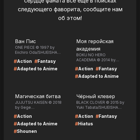
сердце фаната все еще в поисках
следующего фаворита, сообщите нам
об этом!
LIRE
LIRE
Ван Пис
Моя геройская
ONE PIECE © 1997 by
академия
Eiichiro Oda/SHUEISHA
BOKU NO HERO
Inc.
ACADEMIA © 2014 by
#
#
Action
Fantasy
Kohei
#
#
#
Adapted to Anime
Action
Fantasy
Horikoshi/SHUEISHA Inc.
#
Adapted to Anime
LIRE
LIRE
Магическая битва
Чёрный клевер
JUJUTSU KAISEN © 2018
BLACK CLOVER © 2015 by
by Gege
Yuki Tabata/SHUEISHA
Akutami/SHUEISHA Inc.
Inc.
#
#
#
Action
Action
Fantasy
#
#
Adapted to Anime
Hiatus
#
Shounen