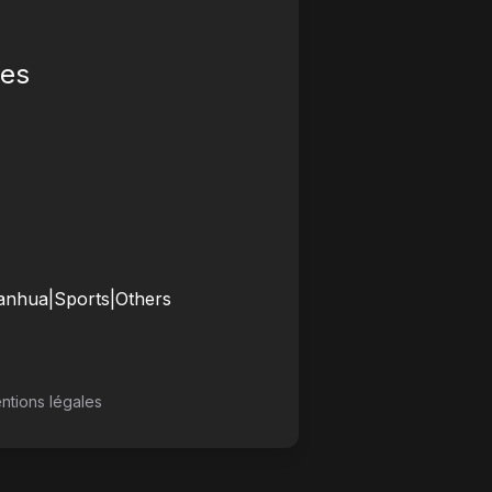
ées
anhua
|
Sports
|
Others
ntions légales