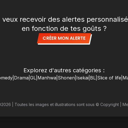
 veux recevoir des alertes personnalis
en fonction de tes goûts ?
CRÉER MON ALERTE
Explorez d'autres catégories :
omedy
|
Drama
|
GL
|
Manhwa
|
Shonen
|
Isekai
|
BL
|
Slice of life
|
M
©
2026
|
Toutes les images et illustrations sont sous © Copyright
|
Me