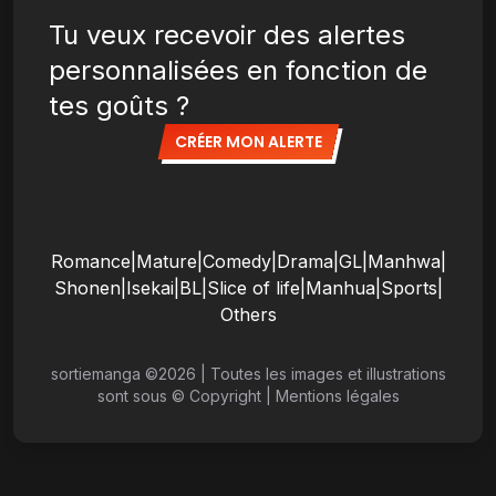
Tu veux recevoir des alertes
personnalisées en fonction de
tes goûts ?
CRÉER MON ALERTE
Romance
|
Mature
|
Comedy
|
Drama
|
GL
|
Manhwa
|
Shonen
|
Isekai
|
BL
|
Slice of life
|
Manhua
|
Sports
|
Others
sortiemanga ©
2026
|
Toutes les images et illustrations
sont sous © Copyright
|
Mentions légales